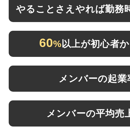
やることさえやれば
勤務
60
%
以上が
初心者か
メンバーの起業
メンバーの平均売